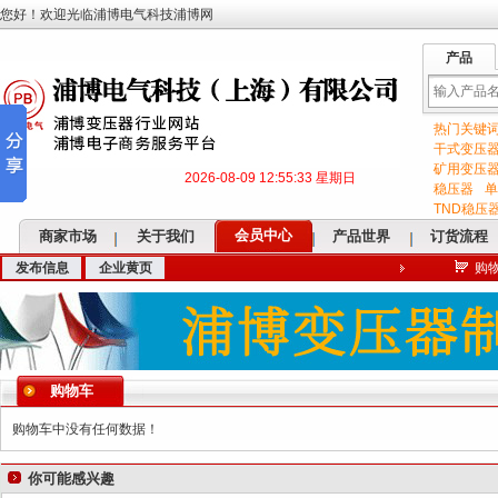
您好！欢迎光临浦博电气科技浦博网
产品
热门关键
输
干式变压
矿用变压
2026-08-09 12:55:34 星期日
稳压器
单
TND稳压
会员中心
商家市场
关于我们
产品世界
订货流程
发布信息
企业黄页
购
入
购物车
关
购物车中没有任何数据！
你可能感兴趣