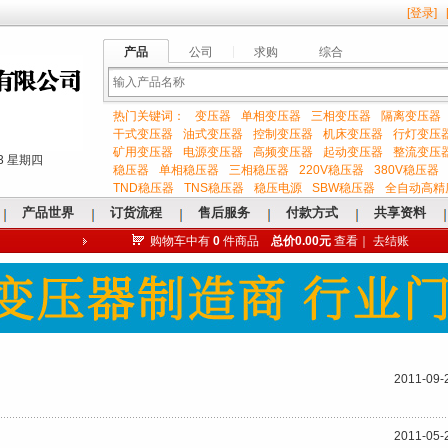
[
登录
]
产品
公司
求购
综合
热门关键词：
变压器
单相变压器
三相变压器
隔离变压器
输
干式变压器
油式变压器
控制变压器
机床变压器
行灯变压
矿用变压器
电源变压器
高频变压器
起动变压器
整流变压
:44 星期四
稳压器
单相稳压器
三相稳压器
220V稳压器
380V稳压器
TND稳压器
TNS稳压器
稳压电源
SBW稳压器
全自动高精
产品世界
订货流程
售后服务
付款方式
共享资料
购物车中有
0
件商品
总价0.00元
查看
｜
去结账
入
关
2011-09-
2011-05-