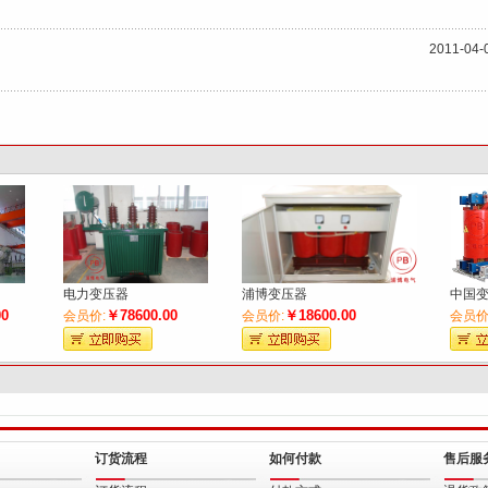
键
2011-04-
词
电力变压器
浦博变压器
中国
00
￥78600.00
￥18600.00
会员价:
会员价:
会员价
订货流程
如何付款
售后服