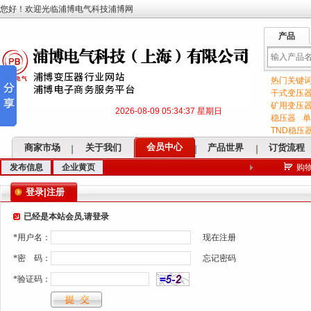
您好！欢迎光临浦博电气科技浦博网
产品
热门关键
输
干式变压
矿用变压
2026-08-09 05:34:37 星期日
稳压器
单
TND稳压
会员中心
商家市场
关于我们
产品世界
订货流程
发布信息
企业黄页
购
入
登录|注册
已经是本站会员,请登录
*
用户名：
现在注册
关
*
密 码：
忘记密码
*
验证码：