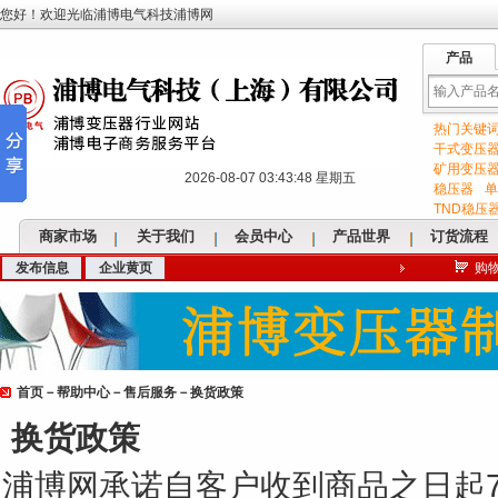
您好！欢迎光临浦博电气科技浦博网
产品
热门关键
输
干式变压
矿用变压
2026-08-07 03:43:49 星期五
稳压器
单
TND稳压
商家市场
关于我们
会员中心
产品世界
订货流程
发布信息
企业黄页
购
入
首页
－
帮助中心
－
售后服务
－换货政策
关
换货政策
浦博网承诺自客户收到商品之日起