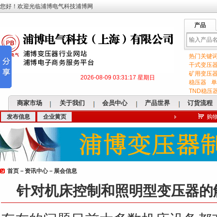
您好！欢迎光临浦博电气科技浦博网
产品
热门关键
输
干式变压
矿用变压
2026-08-09 03:31:17 星期日
稳压器
单
TND稳压
商家市场
关于我们
会员中心
产品世界
订货流程
发布信息
企业黄页
购
入
首页
－
资讯中心
－
展会信息
关
针对机床控制和照明型变压器的