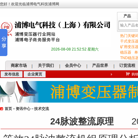
您好！欢迎光临浦博电气科技浦博网
产品
热门关键
输
干式变压
矿用变压
2026-08-08 21:52:53 星期六
稳压器
单
TND稳压
商家市场
关于我们
会员中心
产品世界
订货流程
发布信息
企业黄页
购
入
首页
－
资讯中心
－
技术交流
关
24脉波整流原理
2