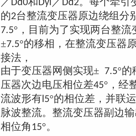
／
和
／
。每个牵引
Dd0
Dyl
Dd2
的
台整流变压器原边绕组分
2
°，目前为了实现两台整流
7.5
±
°的移相，在整流变压器
7.5
接法，
由于变压器网侧实现
±
°
7.5
压器次边电压相位差
°，经
45
流波形有
°的相位差，并联
l5
脉波整流。整流变压器副边输
相位角
°。
15