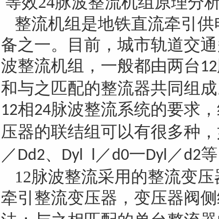
等效
24
脉波整流机组原理分
键
整流机组是地铁直流牵引供
备之一。目前，城市轨道交通
波整流机组，一般都由两台
12
词
和与之匹配的整流器共同组成
相
脉波整流系统的要求，
12
24
压器的联结组可以有很多种，
／
、
／
一
／
等
Dd2
Dyl
l
d0
Dyl
d2
12
脉波整流采用的整流变压
牵引整流变压器，变压器阀侧