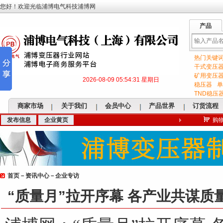
您好！欢迎光临浦博电气科技浦博网
产品
热门关键
输
干式变压
矿用变压
2026-08-09 05:54:32 星期日
稳压器
单
TND稳压
商家市场
关于我们
会员中心
产品世界
订货流程
发布信息
企业黄页
购
入
首页
－
资讯中心
－
企业专访
关
“质量月”拉开序幕 各产业共谋质