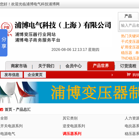
您好！欢迎光临浦博电气科技浦博网
产品
热门关键
输
干式变压
矿用变压
2026-08-06 12:13:17 星期四
稳压器
单
TND稳压
产品世界
商家市场
关于我们
会员中心
订货流程
发布信息
企业黄页
购
入
首页
－
产品总汇
关
全部
其它类别
人力资
开关电源系列
逆变电源系列
电抗器
电源电气
调压器系列
稳压器