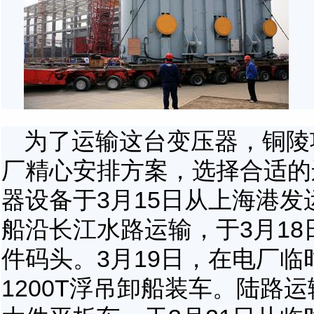
为了运输这台变压器，铜陵
厂精心安排方案，选择合适的
器设备于
3
月
15
日从上海港发
船沿长江水路运输，于
3
月
18
件码头。
3
月
19
日，在电厂临
1200T
浮吊卸船装车。陆路运