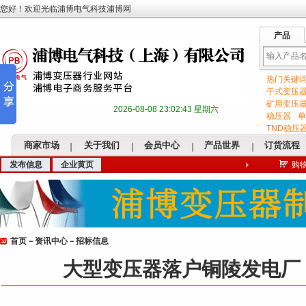
您好！欢迎光临浦博电气科技浦博网
产品
热门关键
输
干式变压
矿用变压
2026-08-08 23:02:43 星期六
稳压器
单
TND稳压
商家市场
关于我们
会员中心
产品世界
订货流程
发布信息
企业黄页
购
入
首页
－
资讯中心
－
招标信息
关
大型变压器落户铜陵发电厂