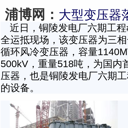
浦博网：
大型变压器
键
近日，铜陵发电厂六期工程
全运抵现场，该变压器为三相
词
循环风冷变压器，容量
1140M
500kV
，重量
518
吨，为国内
压器，也是铜陵发电厂六期工
的设备。