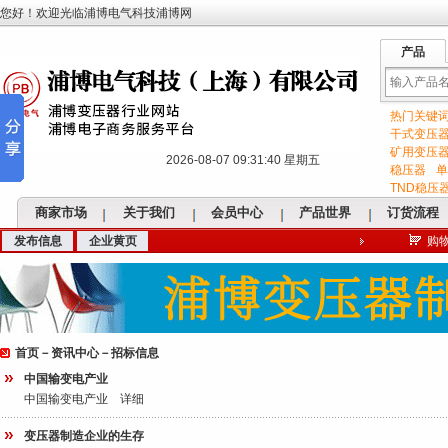
您好！欢迎光临浦博电气科技浦博网
产品
热门关键
输
干式变压
矿用变压
2026-08-07 09:31:40 星期五
稳压器
单
TND稳压
商家市场
关于我们
会员中心
产品世界
订货流程
发布信息
企业黄页
购
入
首页
－
资讯中心
－招标信息
关
中国输变电产业
中国输变电产业
详细
变压器制造企业的生存