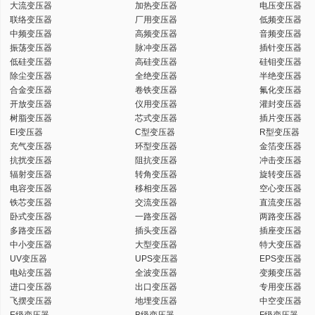
大流变压器
加热变压器
电压变压器
联络变压器
厂用变压器
低频变压器
中频变压器
高频变压器
音频变压器
振荡变压器
脉冲变压器
插针变压器
低硅变压器
高硅变压器
硅钼变压器
除尘变压器
全绝变压器
半绝变压器
合金变压器
卷铁变压器
氟化变压器
开放变压器
仪用变压器
灌封变压器
树脂变压器
芯式变压器
插片变压器
EI变压器
C型变压器
R型变压器
充气变压器
环型变压器
金箔变压器
抗扰变压器
阻抗变压器
冲击变压器
辐射变压器
转角变压器
旋转变压器
电容变压器
移相变压器
空心变压器
铁芯变压器
交流变压器
直流变压器
卧式变压器
一路变压器
两路变压器
多路变压器
插头变压器
插座变压器
中小变压器
大型变压器
特大变压器
UV变压器
UPS变压器
EPS变压器
电站变压器
全波变压器
变频变压器
进口变压器
出口变压器
专用变压器
飞摆变压器
地埋变压器
中空变压器