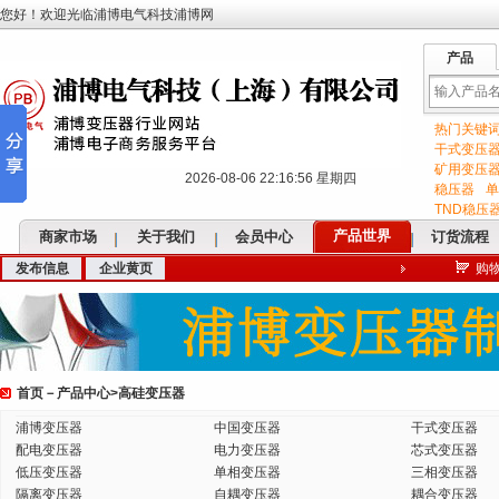
您好！欢迎光临浦博电气科技浦博网
产品
热门关键
输
干式变压
矿用变压
2026-08-06 22:16:57 星期四
稳压器
单
TND稳压
产品世界
商家市场
关于我们
会员中心
订货流程
发布信息
企业黄页
购
入
首页
－
产品中心
>
高硅变压器
关
浦博变压器
中国变压器
干式变压器
配电变压器
电力变压器
芯式变压器
低压变压器
单相变压器
三相变压器
隔离变压器
自耦变压器
耦合变压器