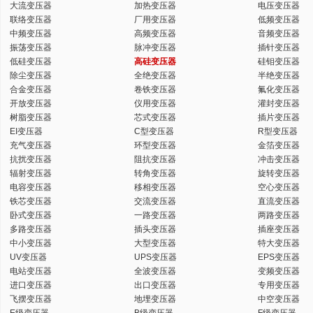
大流变压器
加热变压器
电压变压器
联络变压器
厂用变压器
低频变压器
中频变压器
高频变压器
音频变压器
振荡变压器
脉冲变压器
插针变压器
低硅变压器
高硅变压器
硅钼变压器
除尘变压器
全绝变压器
半绝变压器
合金变压器
卷铁变压器
氟化变压器
开放变压器
仪用变压器
灌封变压器
树脂变压器
芯式变压器
插片变压器
EI变压器
C型变压器
R型变压器
充气变压器
环型变压器
金箔变压器
抗扰变压器
阻抗变压器
冲击变压器
辐射变压器
转角变压器
旋转变压器
电容变压器
移相变压器
空心变压器
铁芯变压器
交流变压器
直流变压器
卧式变压器
一路变压器
两路变压器
多路变压器
插头变压器
插座变压器
中小变压器
大型变压器
特大变压器
UV变压器
UPS变压器
EPS变压器
电站变压器
全波变压器
变频变压器
进口变压器
出口变压器
专用变压器
飞摆变压器
地埋变压器
中空变压器