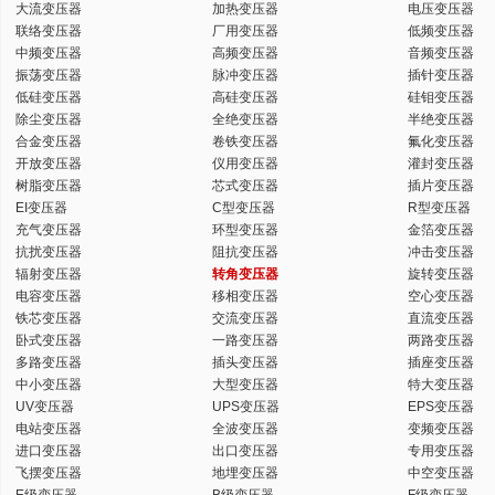
大流变压器
加热变压器
电压变压器
联络变压器
厂用变压器
低频变压器
中频变压器
高频变压器
音频变压器
振荡变压器
脉冲变压器
插针变压器
低硅变压器
高硅变压器
硅钼变压器
除尘变压器
全绝变压器
半绝变压器
合金变压器
卷铁变压器
氟化变压器
开放变压器
仪用变压器
灌封变压器
树脂变压器
芯式变压器
插片变压器
EI变压器
C型变压器
R型变压器
充气变压器
环型变压器
金箔变压器
抗扰变压器
阻抗变压器
冲击变压器
辐射变压器
转角变压器
旋转变压器
电容变压器
移相变压器
空心变压器
铁芯变压器
交流变压器
直流变压器
卧式变压器
一路变压器
两路变压器
多路变压器
插头变压器
插座变压器
中小变压器
大型变压器
特大变压器
UV变压器
UPS变压器
EPS变压器
电站变压器
全波变压器
变频变压器
进口变压器
出口变压器
专用变压器
飞摆变压器
地埋变压器
中空变压器