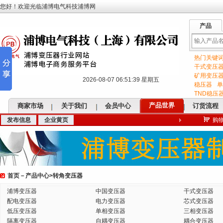
您好！欢迎光临浦博电气科技浦博网
产品
热门关键
输
干式变压
矿用变压
2026-08-07 06:51:40 星期五
稳压器
单
TND稳压
产品世界
商家市场
关于我们
会员中心
订货流程
发布信息
企业黄页
购
入
首页
－
产品中心
>
转角变压器
关
浦博变压器
中国变压器
干式变压器
配电变压器
电力变压器
芯式变压器
低压变压器
单相变压器
三相变压器
隔离变压器
自耦变压器
耦合变压器