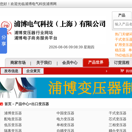
您好！欢迎光临浦博电气科技浦博网
产品
热门关键
输
干式变压
矿用变压
2026-08-06 09:08:40 星期四
稳压器
单
TND稳压
产品世界
商家市场
关于我们
会员中心
订货流程
发布信息
企业黄页
购
入
首页
－
产品中心
>
出口变压器
关
浦博变压器
中国变压器
干式变压器
配电变压器
电力变压器
芯式变压器
低压变压器
单相变压器
三相变压器
隔离变压器
自耦变压器
耦合变压器