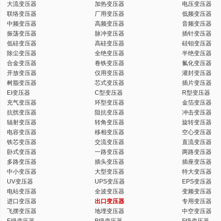
大流变压器
加热变压器
电压变压器
联络变压器
厂用变压器
低频变压器
中频变压器
高频变压器
音频变压器
振荡变压器
脉冲变压器
插针变压器
低硅变压器
高硅变压器
硅钼变压器
除尘变压器
全绝变压器
半绝变压器
合金变压器
卷铁变压器
氟化变压器
开放变压器
仪用变压器
灌封变压器
树脂变压器
芯式变压器
插片变压器
EI变压器
C型变压器
R型变压器
充气变压器
环型变压器
金箔变压器
抗扰变压器
阻抗变压器
冲击变压器
辐射变压器
转角变压器
旋转变压器
电容变压器
移相变压器
空心变压器
铁芯变压器
交流变压器
直流变压器
卧式变压器
一路变压器
两路变压器
多路变压器
插头变压器
插座变压器
中小变压器
大型变压器
特大变压器
UV变压器
UPS变压器
EPS变压器
电站变压器
全波变压器
变频变压器
进口变压器
出口变压器
专用变压器
飞摆变压器
地埋变压器
中空变压器