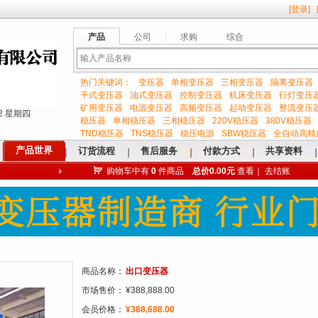
[
登录
]
产品
公司
求购
综合
热门关键词：
变压器
单相变压器
三相变压器
隔离变压器
输
干式变压器
油式变压器
控制变压器
机床变压器
行灯变压
矿用变压器
电源变压器
高频变压器
起动变压器
整流变压
:23 星期四
稳压器
单相稳压器
三相稳压器
220V稳压器
380V稳压器
TND稳压器
TNS稳压器
稳压电源
SBW稳压器
全自动高精
产品世界
订货流程
售后服务
付款方式
共享资料
购物车中有
0
件商品
总价0.00元
查看
｜
去结账
入
关
商品名称：
出口变压器
市场售价：
¥388,888.00
会员价格：
¥388,688.00