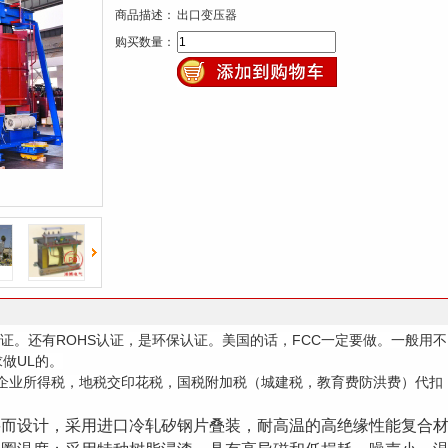
商品描述：
出口变压器
键
购买数量：
词
ROHS
FCC
般用不
证。还有
认证，是环保认证。美国的话，
一定要做。
一
UL
求做
的。
企业所得税，地税交印花税，国税附加税（城建税，教育费防洪费）代扣
要而设计，采用进口冷轧矽钢片叠装，耐高温的高绝缘性能复合