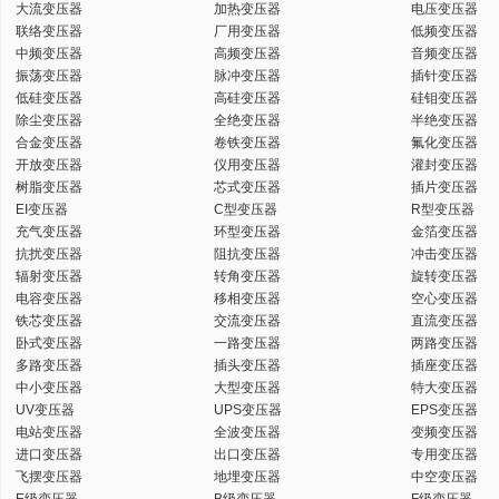
大流变压器
加热变压器
电压变压器
联络变压器
厂用变压器
低频变压器
中频变压器
高频变压器
音频变压器
振荡变压器
脉冲变压器
插针变压器
低硅变压器
高硅变压器
硅钼变压器
除尘变压器
全绝变压器
半绝变压器
合金变压器
卷铁变压器
氟化变压器
开放变压器
仪用变压器
灌封变压器
树脂变压器
芯式变压器
插片变压器
EI变压器
C型变压器
R型变压器
充气变压器
环型变压器
金箔变压器
抗扰变压器
阻抗变压器
冲击变压器
辐射变压器
转角变压器
旋转变压器
电容变压器
移相变压器
空心变压器
铁芯变压器
交流变压器
直流变压器
卧式变压器
一路变压器
两路变压器
多路变压器
插头变压器
插座变压器
中小变压器
大型变压器
特大变压器
UV变压器
UPS变压器
EPS变压器
电站变压器
全波变压器
变频变压器
进口变压器
出口变压器
专用变压器
飞摆变压器
地埋变压器
中空变压器