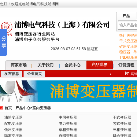
您好！欢迎光临浦博电气科技浦博网
产品
热门关键
输
干式变压
矿用变压
2026-08-07 08:51:59 星期五
稳压器
单
TND稳压
产品世界
商家市场
关于我们
会员中心
订货流程
发布信息
企业黄页
购
入
首页
－
产品中心
>
室内变压器
关
浦博变压器
中国变压器
干式变压器
配电变压器
电力变压器
芯式变压器
低压变压器
单相变压器
三相变压器
隔离变压器
自耦变压器
耦合变压器