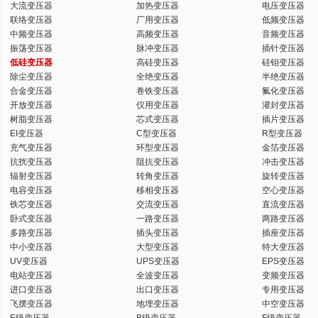
大流变压器
加热变压器
电压变压器
联络变压器
厂用变压器
低频变压器
中频变压器
高频变压器
音频变压器
振荡变压器
脉冲变压器
插针变压器
低硅变压器
高硅变压器
硅钼变压器
除尘变压器
全绝变压器
半绝变压器
合金变压器
卷铁变压器
氟化变压器
开放变压器
仪用变压器
灌封变压器
树脂变压器
芯式变压器
插片变压器
EI变压器
C型变压器
R型变压器
充气变压器
环型变压器
金箔变压器
抗扰变压器
阻抗变压器
冲击变压器
辐射变压器
转角变压器
旋转变压器
电容变压器
移相变压器
空心变压器
铁芯变压器
交流变压器
直流变压器
卧式变压器
一路变压器
两路变压器
多路变压器
插头变压器
插座变压器
中小变压器
大型变压器
特大变压器
UV变压器
UPS变压器
EPS变压器
电站变压器
全波变压器
变频变压器
进口变压器
出口变压器
专用变压器
飞摆变压器
地埋变压器
中空变压器