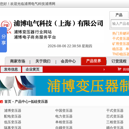
您好！欢迎光临浦博电气科技浦博网
产品
热门关键
输
干式变压
矿用变压
2026-08-06 22:38:59 星期四
稳压器
单
TND稳压
产品世界
商家市场
关于我们
会员中心
订货流程
发布信息
企业黄页
购
入
首页
－
产品中心
>
低硅变压器
关
浦博变压器
中国变压器
干式变压器
配电变压器
电力变压器
芯式变压器
低压变压器
单相变压器
三相变压器
隔离变压器
自耦变压器
耦合变压器