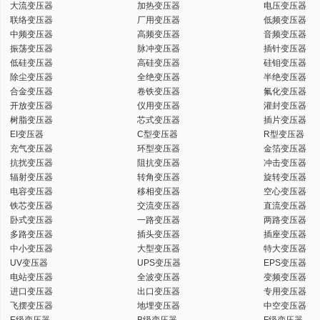
大流变压器
加热变压器
电压变压器
联络变压器
厂用变压器
低频变压器
中频变压器
高频变压器
音频变压器
振荡变压器
脉冲变压器
插针变压器
低硅变压器
高硅变压器
硅钼变压器
除尘变压器
全绝变压器
半绝变压器
合金变压器
卷铁变压器
氟化变压器
开放变压器
仪用变压器
灌封变压器
树脂变压器
芯式变压器
插片变压器
EI变压器
C型变压器
R型变压器
充气变压器
环型变压器
金箔变压器
抗扰变压器
阻抗变压器
冲击变压器
辐射变压器
转角变压器
旋转变压器
电容变压器
移相变压器
空心变压器
铁芯变压器
交流变压器
直流变压器
卧式变压器
一路变压器
两路变压器
多路变压器
插头变压器
插座变压器
中小变压器
大型变压器
特大变压器
UV变压器
UPS变压器
EPS变压器
电站变压器
全波变压器
变频变压器
进口变压器
出口变压器
专用变压器
飞摆变压器
地埋变压器
中空变压器