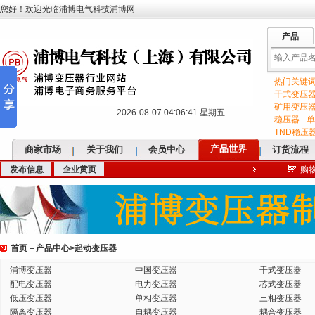
您好！欢迎光临浦博电气科技浦博网
产品
热门关键
输
干式变压
矿用变压
2026-08-07 04:06:42 星期五
稳压器
单
TND稳压
产品世界
商家市场
关于我们
会员中心
订货流程
发布信息
企业黄页
购
入
首页
－
产品中心
>
起动变压器
关
浦博变压器
中国变压器
干式变压器
配电变压器
电力变压器
芯式变压器
低压变压器
单相变压器
三相变压器
隔离变压器
自耦变压器
耦合变压器