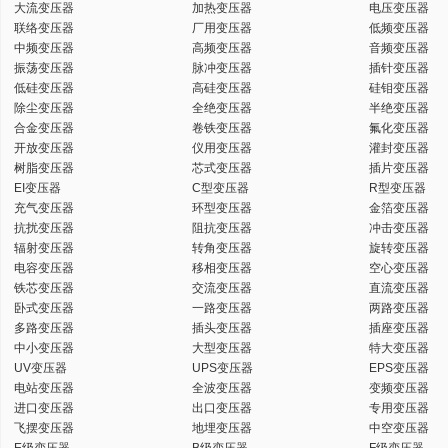
大流变压器
加热变压器
电压变压器
联络变压器
厂用变压器
低频变压器
中频变压器
高频变压器
音频变压器
振荡变压器
脉冲变压器
插针变压器
低硅变压器
高硅变压器
硅钼变压器
除尘变压器
全绝变压器
半绝变压器
合金变压器
卷铁变压器
氟化变压器
开放变压器
仪用变压器
灌封变压器
树脂变压器
芯式变压器
插片变压器
EI变压器
C型变压器
R型变压器
充气变压器
环型变压器
金箔变压器
抗扰变压器
阻抗变压器
冲击变压器
辐射变压器
转角变压器
旋转变压器
电容变压器
移相变压器
空心变压器
铁芯变压器
交流变压器
直流变压器
卧式变压器
一路变压器
两路变压器
多路变压器
插头变压器
插座变压器
中小变压器
大型变压器
特大变压器
UV变压器
UPS变压器
EPS变压器
电站变压器
全波变压器
变频变压器
进口变压器
出口变压器
专用变压器
飞摆变压器
地埋变压器
中空变压器