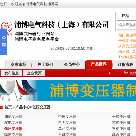
您好！欢迎光临浦博电气科技浦博网
产品
热门关键
输
干式变压
矿用变压
2026-08-07 02:10:50 星期五
稳压器
单
TND稳压
产品世界
商家市场
关于我们
会员中心
订货流程
发布信息
企业黄页
购
入
首页
－
产品中心
>
低压变压器
关
浦博变压器
中国变压器
干式变压器
配电变压器
电力变压器
芯式变压器
低压变压器
单相变压器
三相变压器
隔离变压器
自耦变压器
耦合变压器