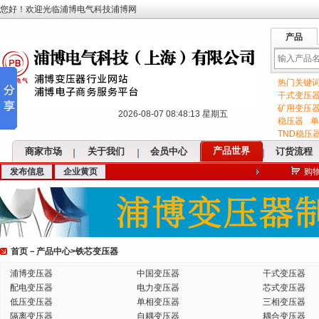
您好！欢迎光临浦博电气科技浦博网
产品
热门关键
输
干式变压
矿用变压
2026-08-07 08:48:14 星期五
稳压器
单
TND稳压
产品世界
商家市场
关于我们
会员中心
订货流程
发布信息
企业黄页
购
入
首页
－
产品中心
>
铁芯变压器
关
浦博变压器
中国变压器
干式变压器
配电变压器
电力变压器
芯式变压器
低压变压器
单相变压器
三相变压器
隔离变压器
自耦变压器
耦合变压器