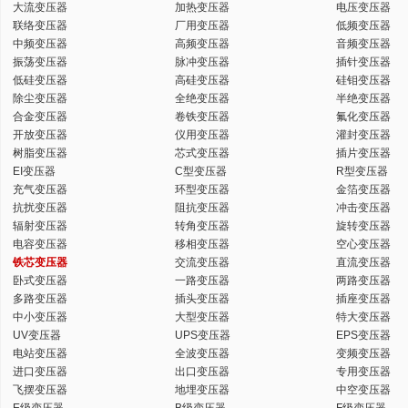
大流变压器
加热变压器
电压变压器
联络变压器
厂用变压器
低频变压器
中频变压器
高频变压器
音频变压器
振荡变压器
脉冲变压器
插针变压器
低硅变压器
高硅变压器
硅钼变压器
除尘变压器
全绝变压器
半绝变压器
合金变压器
卷铁变压器
氟化变压器
开放变压器
仪用变压器
灌封变压器
树脂变压器
芯式变压器
插片变压器
EI变压器
C型变压器
R型变压器
充气变压器
环型变压器
金箔变压器
抗扰变压器
阻抗变压器
冲击变压器
辐射变压器
转角变压器
旋转变压器
电容变压器
移相变压器
空心变压器
铁芯变压器
交流变压器
直流变压器
卧式变压器
一路变压器
两路变压器
多路变压器
插头变压器
插座变压器
中小变压器
大型变压器
特大变压器
UV变压器
UPS变压器
EPS变压器
电站变压器
全波变压器
变频变压器
进口变压器
出口变压器
专用变压器
飞摆变压器
地埋变压器
中空变压器