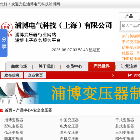
您好！欢迎光临浦博电气科技浦博网
产品
热门关键
输
干式变压
矿用变压
2026-08-07 03:58:44 星期五
稳压器
单
TND稳压
产品世界
商家市场
关于我们
会员中心
订货流程
发布信息
企业黄页
购
入
首页
－
产品中心
>
安全变压器
关
浦博变压器
中国变压器
干式变压器
配电变压器
电力变压器
芯式变压器
低压变压器
单相变压器
三相变压器
隔离变压器
自耦变压器
耦合变压器