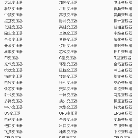
大流变压器
加热变压器
电压变压器
联络变压器
厂用变压器
低频变压器
中频变压器
高频变压器
音频变压器
振荡变压器
脉冲变压器
插针变压器
低硅变压器
高硅变压器
硅钼变压器
除尘变压器
全绝变压器
半绝变压器
合金变压器
卷铁变压器
氟化变压器
开放变压器
仪用变压器
灌封变压器
树脂变压器
芯式变压器
插片变压器
EI变压器
C型变压器
R型变压器
充气变压器
环型变压器
金箔变压器
抗扰变压器
阻抗变压器
冲击变压器
辐射变压器
转角变压器
旋转变压器
电容变压器
移相变压器
空心变压器
铁芯变压器
交流变压器
直流变压器
卧式变压器
一路变压器
两路变压器
多路变压器
插头变压器
插座变压器
中小变压器
大型变压器
特大变压器
UV变压器
UPS变压器
EPS变压器
电站变压器
全波变压器
变频变压器
进口变压器
出口变压器
专用变压器
飞摆变压器
地埋变压器
中空变压器