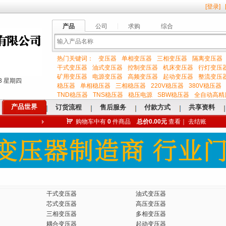
[
登录
]
产品
公司
求购
综合
热门关键词：
变压器
单相变压器
三相变压器
隔离变压器
输
干式变压器
油式变压器
控制变压器
机床变压器
行灯变压
矿用变压器
电源变压器
高频变压器
起动变压器
整流变压
:53 星期四
稳压器
单相稳压器
三相稳压器
220V稳压器
380V稳压器
TND稳压器
TNS稳压器
稳压电源
SBW稳压器
全自动高精
产品世界
订货流程
售后服务
付款方式
共享资料
购物车中有
0
件商品
总价0.00元
查看
｜
去结账
入
关
干式变压器
油式变压器
芯式变压器
高压变压器
三相变压器
多相变压器
耦合变压器
起动变压器