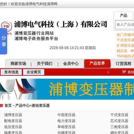
您好！欢迎光临浦博电气科技浦博网
产品
热门关键
输
干式变压
矿用变压
2026-08-06 14:21:44 星期四
稳压器
单
TND稳压
产品世界
商家市场
关于我们
会员中心
订货流程
发布信息
企业黄页
购
入
首页
－
产品中心
>
差动变压器
关
浦博变压器
中国变压器
干式变压器
配电变压器
电力变压器
芯式变压器
低压变压器
单相变压器
三相变压器
隔离变压器
自耦变压器
耦合变压器