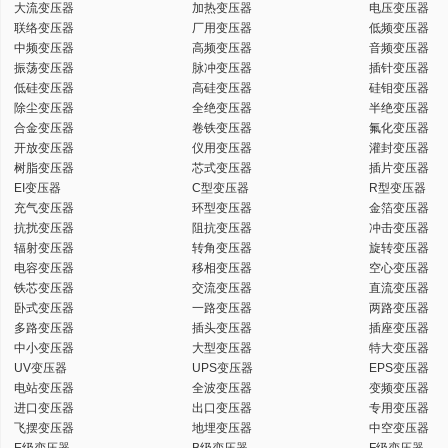
大流变压器
加热变压器
电压变压器
联络变压器
厂用变压器
低频变压器
中频变压器
高频变压器
音频变压器
振荡变压器
脉冲变压器
插针变压器
低硅变压器
高硅变压器
硅钼变压器
除尘变压器
全绝变压器
半绝变压器
合金变压器
卷铁变压器
氟化变压器
开放变压器
仪用变压器
灌封变压器
树脂变压器
芯式变压器
插片变压器
EI变压器
C型变压器
R型变压器
充气变压器
环型变压器
金箔变压器
抗扰变压器
阻抗变压器
冲击变压器
辐射变压器
转角变压器
旋转变压器
电容变压器
移相变压器
空心变压器
铁芯变压器
交流变压器
直流变压器
卧式变压器
一路变压器
两路变压器
多路变压器
插头变压器
插座变压器
中小变压器
大型变压器
特大变压器
UV变压器
UPS变压器
EPS变压器
电站变压器
全波变压器
变频变压器
进口变压器
出口变压器
专用变压器
飞摆变压器
地埋变压器
中空变压器