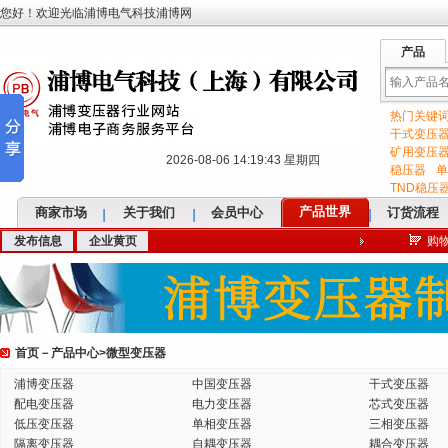
您好！欢迎光临浦博电气科技浦博网
产品
热门关键
输
干式变压
矿用变压
2026-08-06 14:19:44 星期四
稳压器
单
TND稳压
产品世界
商家市场
关于我们
会员中心
订货流程
发布信息
企业黄页
购
入
首页
－
产品中心
>
微型变压器
关
浦博变压器
中国变压器
干式变压器
配电变压器
电力变压器
芯式变压器
低压变压器
单相变压器
三相变压器
隔离变压器
自耦变压器
耦合变压器