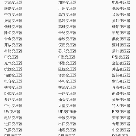
大流变压器
加热变压器
电压变压器
联络变压器
厂用变压器
低频变压器
中频变压器
高频变压器
音频变压器
振荡变压器
脉冲变压器
插针变压器
低硅变压器
高硅变压器
硅钼变压器
除尘变压器
全绝变压器
半绝变压器
合金变压器
卷铁变压器
氟化变压器
开放变压器
仪用变压器
灌封变压器
树脂变压器
芯式变压器
插片变压器
EI变压器
C型变压器
R型变压器
充气变压器
环型变压器
金箔变压器
抗扰变压器
阻抗变压器
冲击变压器
辐射变压器
转角变压器
旋转变压器
电容变压器
移相变压器
空心变压器
铁芯变压器
交流变压器
直流变压器
卧式变压器
一路变压器
两路变压器
多路变压器
插头变压器
插座变压器
中小变压器
大型变压器
特大变压器
UV变压器
UPS变压器
EPS变压器
电站变压器
全波变压器
变频变压器
进口变压器
出口变压器
专用变压器
飞摆变压器
地埋变压器
中空变压器