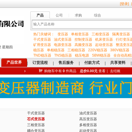
[
登录
]
产品
公司
求购
综合
热门关键词：
变压器
单相变压器
三相变压器
隔离变压器
输
干式变压器
油式变压器
控制变压器
机床变压器
行灯变压
矿用变压器
电源变压器
高频变压器
起动变压器
整流变压
:03 星期四
稳压器
单相稳压器
三相稳压器
220V稳压器
380V稳压器
TND稳压器
TNS稳压器
稳压电源
SBW稳压器
全自动高精
产品世界
订货流程
售后服务
付款方式
共享资料
购物车中有
0
件商品
总价0.00元
查看
｜
去结账
入
关
干式变压器
油式变压器
芯式变压器
高压变压器
三相变压器
多相变压器
耦合变压器
起动变压器