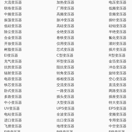
大流变压器
加热变压器
电压变压器
联络变压器
厂用变压器
低频变压器
中频变压器
高频变压器
音频变压器
振荡变压器
脉冲变压器
插针变压器
低硅变压器
高硅变压器
硅钼变压器
除尘变压器
全绝变压器
半绝变压器
合金变压器
卷铁变压器
氟化变压器
开放变压器
仪用变压器
灌封变压器
树脂变压器
芯式变压器
插片变压器
EI变压器
C型变压器
R型变压器
充气变压器
环型变压器
金箔变压器
抗扰变压器
阻抗变压器
冲击变压器
辐射变压器
转角变压器
旋转变压器
电容变压器
移相变压器
空心变压器
铁芯变压器
交流变压器
直流变压器
卧式变压器
一路变压器
两路变压器
多路变压器
插头变压器
插座变压器
中小变压器
大型变压器
特大变压器
UV变压器
UPS变压器
EPS变压器
电站变压器
全波变压器
变频变压器
进口变压器
出口变压器
专用变压器
飞摆变压器
地埋变压器
中空变压器