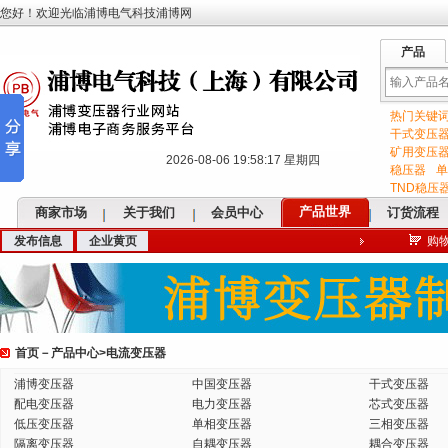
您好！欢迎光临浦博电气科技浦博网
产品
热门关键
输
干式变压
矿用变压
2026-08-06 19:58:18 星期四
稳压器
单
TND稳压
产品世界
商家市场
关于我们
会员中心
订货流程
发布信息
企业黄页
购
入
首页
－
产品中心
>
电流变压器
关
浦博变压器
中国变压器
干式变压器
配电变压器
电力变压器
芯式变压器
低压变压器
单相变压器
三相变压器
隔离变压器
自耦变压器
耦合变压器