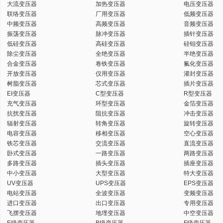
大流变压器
加热变压器
电压变压器
联络变压器
厂用变压器
低频变压器
中频变压器
高频变压器
音频变压器
振荡变压器
脉冲变压器
插针变压器
低硅变压器
高硅变压器
硅钼变压器
除尘变压器
全绝变压器
半绝变压器
合金变压器
卷铁变压器
氟化变压器
开放变压器
仪用变压器
灌封变压器
树脂变压器
芯式变压器
插片变压器
EI变压器
C型变压器
R型变压器
充气变压器
环型变压器
金箔变压器
抗扰变压器
阻抗变压器
冲击变压器
辐射变压器
转角变压器
旋转变压器
电容变压器
移相变压器
空心变压器
铁芯变压器
交流变压器
直流变压器
卧式变压器
一路变压器
两路变压器
多路变压器
插头变压器
插座变压器
中小变压器
大型变压器
特大变压器
UV变压器
UPS变压器
EPS变压器
电站变压器
全波变压器
变频变压器
进口变压器
出口变压器
专用变压器
飞摆变压器
地埋变压器
中空变压器