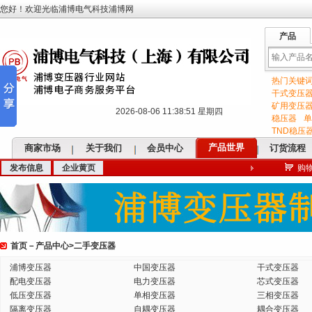
您好！欢迎光临浦博电气科技浦博网
产品
热门关键
输
干式变压
矿用变压
2026-08-06 11:38:52 星期四
稳压器
单
TND稳压
产品世界
商家市场
关于我们
会员中心
订货流程
发布信息
企业黄页
购
入
首页
－
产品中心
>
二手变压器
关
浦博变压器
中国变压器
干式变压器
配电变压器
电力变压器
芯式变压器
低压变压器
单相变压器
三相变压器
隔离变压器
自耦变压器
耦合变压器