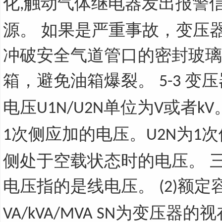
化
触动气体继电器发出报警
,
源。 如果是严重事故，变压
冲破安全气道管口的密封玻璃
箱，避免油箱爆裂。
变压
5-3
电压
单位为
或者
U1N/U2N
V
kV
次侧应加的电压。
为
次
1
U2N
1
侧处于空载状态时的电压。 
电压指的是线电压。
额定
(2)
为变压器的视
VA/kVA/MVA SN