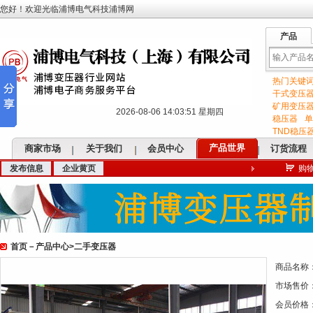
您好！欢迎光临浦博电气科技浦博网
产品
热门关键
输
干式变压
矿用变压
2026-08-06 14:03:52 星期四
稳压器
单
TND稳压
产品世界
商家市场
关于我们
会员中心
订货流程
发布信息
企业黄页
购
入
首页
－
产品中心
>
二手变压器
关
商品名称
市场售价
会员价格