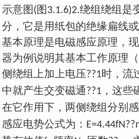
示意图
图
绕组绕组是
(
3.1.6)2.
分，它是用纸包的绝缘扁线或
基本原理是电磁感应原理，现
器为例说明其基本工作原理（
侧绕组上加上电压
时，流
??1
中就产生交变磁通
，这些
??1
在它作用下，两侧绕组分别感
感应电势公式为：
E=4.44fN??