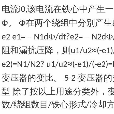
电流
该电流在铁心中产生一
i0,
Φ。 Ф在两个绕组中分别产
－
Ф
－
Ф
e2 e1=
N1d
/dt?e2=
N2d
阻和漏抗压降，则
≈
u1/u2
(-e1)
≈
e2)=N1/N2? u1/u2
(-e1)/(-e2)
变压器的变比。
变压器的
5-2
型 除了按以上用途分类外，
数
绕组数目
铁心形式
冷却
/
/
/