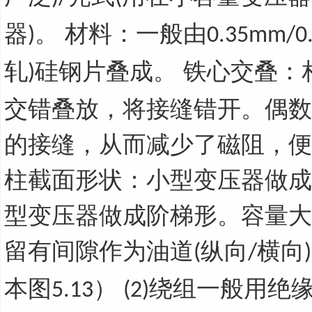
器
。 材料：一般由
)
0.35mm/0
轧
硅钢片叠成。 铁心交叠：
)
交错叠放，将接缝错开。偶数
的接缝，从而减少了磁阻，便
柱截面形状：小型变压器做成
型变压器做成阶梯形。容量大
留有间隙作为油道
纵向
横向
(
/
)
本图
）
绕组一般用绝
5.13
(2)