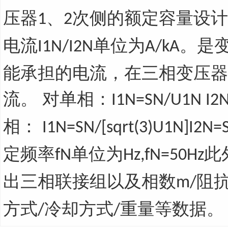
压器
、
次侧的额定容量设
1
2
电流
单位为
。是
I1N/I2N
A/kA
能承担的电流，在三相变压器
流。 对单相：
I1N=SN/U1N I
相：
I1N=SN/[sqrt(3)U1N]I2N=S
定频率
单位为
此
fN
Hz,fN=50Hz
出三相联接组以及相数
阻
m/
方式
冷却方式
重量等数据。
/
/