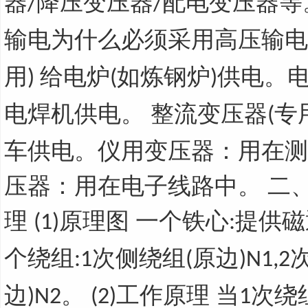
器
降压变压器
配电变压器等
/
/
输电为什么必须采用高压输电
用
给电炉
如炼钢炉
供电。
)
(
)
电焊机供电。 整流变压器
专
(
车供电。仪用变压器：用在测
压器：用在电子线路中。 二
理
原理图 一个铁心
提供磁
(1)
:
个绕组
次侧绕组
原边
:1
(
)N1,2
边
。
工作原理 当
次绕
)N2
(2)
1