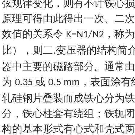
弦规律变化，则有不计铁心损
原理可得由此得出一次、二次
效值的关系令
，称为
K=N1/N2
比），则二
变压器的结构简
.
器中主要的磁路部分。通常由
为
或
，表面涂有
0.35
0.5 mm
轧硅钢片叠装而成铁心分为铁
分，铁心柱套有绕组；铁轭闭
构的基本形式有心式和壳式两