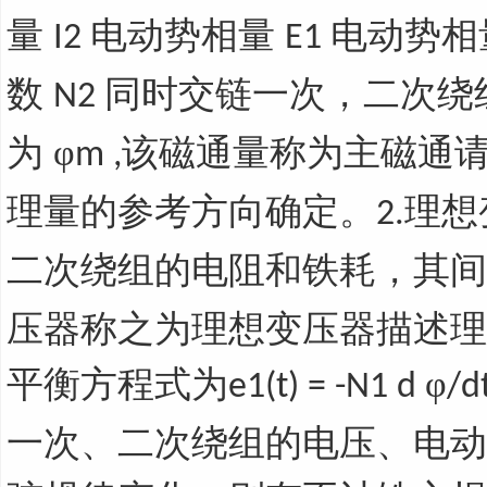
量
电动势相量
电动势相
I2
E1
数
同时交链一次，二次绕
N2
为 φ
该磁通量称为主磁通请
m ,
理量的参考方向确定。
理想
2.
二次绕组的电阻和铁耗，其
压器称之为理想变压器描述理
平衡方程式为
φ
e1(t) = -N1 d
/d
一次、二次绕组的电压、电动