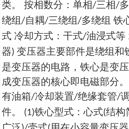
类。 按相数分：单相
三相
多
/
/
绕组
自耦
三绕组
多绕组 铁
/
/
/
式 冷却方式：干式
油浸式等
/
器
变压器主要部件是绕组和
)
是变压器的电路，铁心是变压
成变压器的核心即电磁部分。
有油箱
冷却装置
绝缘套管
/
/
/
件。
铁心型式：心式
结构
(1)
(
广泛
壳式
用在小容量变压器
)/
(