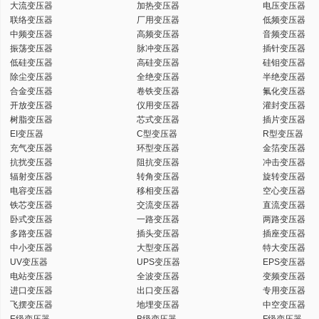
大流变压器
加热变压器
电压变压器
联络变压器
厂用变压器
低频变压器
中频变压器
高频变压器
音频变压器
振荡变压器
脉冲变压器
插针变压器
低硅变压器
高硅变压器
硅钼变压器
除尘变压器
全绝变压器
半绝变压器
合金变压器
卷铁变压器
氟化变压器
开放变压器
仪用变压器
灌封变压器
树脂变压器
芯式变压器
插片变压器
EI变压器
C型变压器
R型变压器
充气变压器
环型变压器
金箔变压器
抗扰变压器
阻抗变压器
冲击变压器
辐射变压器
转角变压器
旋转变压器
电容变压器
移相变压器
空心变压器
铁芯变压器
交流变压器
直流变压器
卧式变压器
一路变压器
两路变压器
多路变压器
插头变压器
插座变压器
中小变压器
大型变压器
特大变压器
UV变压器
UPS变压器
EPS变压器
电站变压器
全波变压器
变频变压器
进口变压器
出口变压器
专用变压器
飞摆变压器
地埋变压器
中空变压器