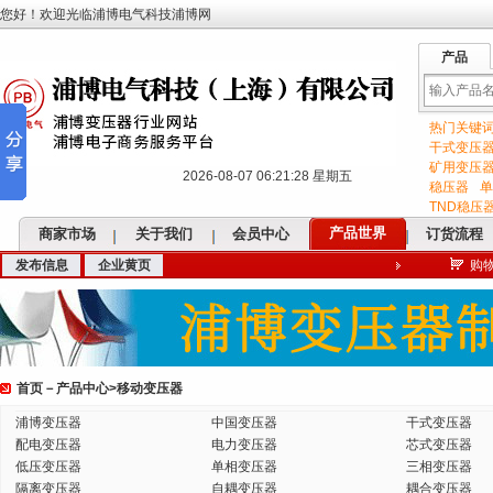
您好！欢迎光临浦博电气科技浦博网
产品
热门关键
输
干式变压
矿用变压
2026-08-07 06:21:28 星期五
稳压器
单
TND稳压
产品世界
商家市场
关于我们
会员中心
订货流程
发布信息
企业黄页
购
入
首页
－
产品中心
>
移动变压器
关
浦博变压器
中国变压器
干式变压器
配电变压器
电力变压器
芯式变压器
低压变压器
单相变压器
三相变压器
隔离变压器
自耦变压器
耦合变压器