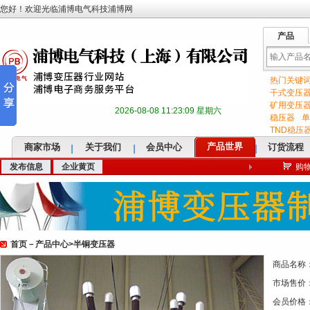
您好！欢迎光临浦博电气科技浦博网
产品
热门关键
输
干式变压
矿用变压
2026-08-08 11:23:10 星期六
稳压器
单
TND稳压
产品世界
商家市场
关于我们
会员中心
订货流程
发布信息
企业黄页
购
入
首页
－
产品中心
>
半铜变压器
关
商品名称
市场售价
会员价格