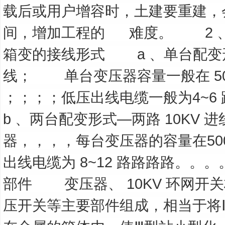
载后或用户增容时，土建要重建，
间，增加工程的
难度。
2
箱变的接线形式
a
、单台配变
线；
单台变压器容量一般在
5
；；；；低压出线电缆一般为
4~6
b
、两台配变形式—两路
10KV
进
器，，，，每台变压器的容量在
50
出线电缆为
8~12
路路路路。。。
部件
变压器、
10KV
环网开关
压开关等主要部件组成，相当于将