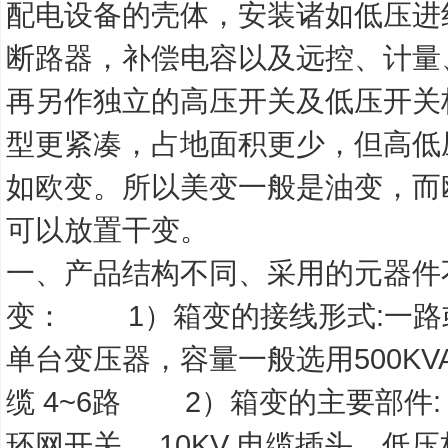
配电设备的壳体，安装诸如低压进
断路器，补偿电容以及远控、计量
再另作独立的高压开关及低压开关
型更紧凑，占地面积更少，但高低
如欧变。所以美变一般是油变，而
可以放置干变。
一、产品结构不同、采用的元器件
变：
1
）箱变的接线形式
:
一路
单台变压器，容量一般选用
500KV
缆
4~6
路
2
）箱变的主要部件
环网开关、
10KV
电缆插头、低压