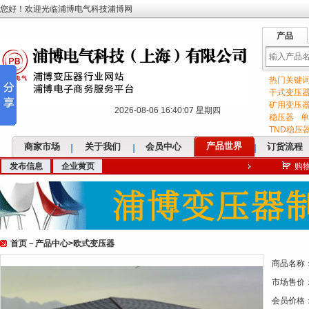
您好！欢迎光临浦博电气科技浦博网
产品
热门关键
输
干式变压
矿用变压
2026-08-06 16:40:08 星期四
稳压器
单
TND稳压
产品世界
商家市场
关于我们
会员中心
订货流程
发布信息
企业黄页
购
入
首页
－
产品中心
>
欧式变压器
关
商品名称
市场售价
会员价格