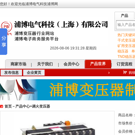
您好！欢迎光临浦博电气科技浦博网
产品
热门关键
输
干式变压
矿用变压
2026-08-06 19:31:29 星期四
稳压器
单
TND稳压
产品世界
商家市场
关于我们
会员中心
订货流程
发布信息
企业黄页
购
入
首页
－
产品中心
>
调火变压器
关
商品名称
市场售价
会员价格