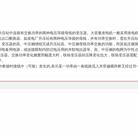
ormer)在发电厂升压站中连接有交换功率的两种电压等级母线的变压器。大容量发电机一般采用发电
机出口断路器。如发电厂升压站有两种电压等级的母线，并有功率交换时，需在升压
，变压器的高、中压侧绕组完成升压站高、中压侧母线功率交换的功能，而其低压侧
用电备用电源，或连接限制内部过电压用的并联电抗器等。高、中压侧的电网为中性
变压器。交换功率变化频繁而幅度大时，联络变压器的压降变化也大，联络变压器需配
平。
外桥接时接线中（可能）发生的,表示某一功率由一条线路流入并穿越横跨桥又经过另