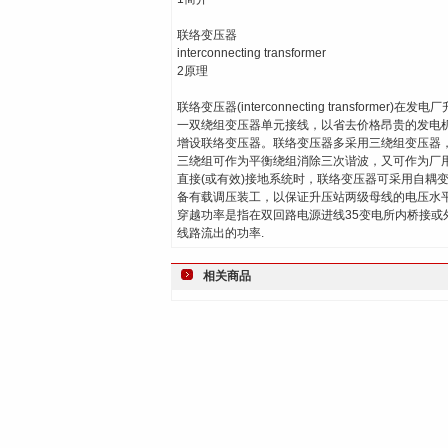
联络变压器
interconnecting transformer
2原理
联络变压器(interconnecting transf
一双绕组变压器单元接线，以省去价格昂贵的发电
增设联络变压器。联络变压器多采用三绕组变压器
三绕组可作为平衡绕组消除三次谐波，又可作为厂
直接(或有效)接地系统时，联络变压器可采用自耦
备有载调压装工，以保证升压站两级母线的电压水
穿越功率是指在双回路电源进线35变电所内桥接或
线路流出的功率.
相关商品