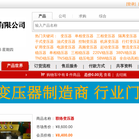
[
登录
]
产品
公司
求购
综合
热门关键词：
变压器
单相变压器
三相变压器
隔离变压器
输
干式变压器
油式变压器
控制变压器
机床变压器
行灯变压
矿用变压器
电源变压器
高频变压器
起动变压器
整流变压
:37 星期四
稳压器
单相稳压器
三相稳压器
220V稳压器
380V稳压器
TND稳压器
TNS稳压器
稳压电源
SBW稳压器
全自动高精
产品世界
订货流程
售后服务
付款方式
共享资料
购物车中有
0
件商品
总价0.00元
查看
｜
去结账
入
关
商品名称：
联络变压器
市场售价：
¥8,600.00
会员价格：
¥8,400.00