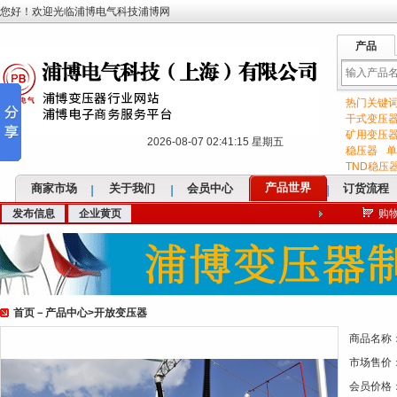
您好！欢迎光临浦博电气科技浦博网
产品
热门关键
输
干式变压
矿用变压
2026-08-07 02:41:16 星期五
稳压器
单
TND稳压
产品世界
商家市场
关于我们
会员中心
订货流程
发布信息
企业黄页
购
入
首页
－
产品中心
>
开放变压器
关
商品名称
市场售价
会员价格