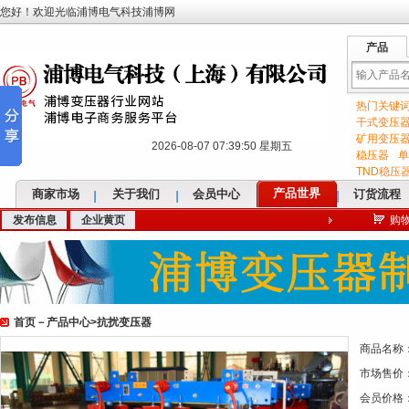
您好！欢迎光临浦博电气科技浦博网
产品
热门关键
输
干式变压
矿用变压
2026-08-07 07:39:50 星期五
稳压器
单
TND稳压
产品世界
商家市场
关于我们
会员中心
订货流程
发布信息
企业黄页
购
入
首页
－
产品中心
>
抗扰变压器
关
商品名称
市场售价
会员价格