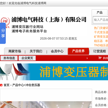
您好！欢迎光临浦博电气科技浦博网
产品
热门关键
输
干式变压
矿用变压
2026-08-07 07:53:16 星期五
稳压器
单
TND稳压
产品世界
商家市场
关于我们
会员中心
订货流程
发布信息
企业黄页
购
入
首页
－
产品中心
>
冲击变压器
关
商品名称
市场售价
会员价格