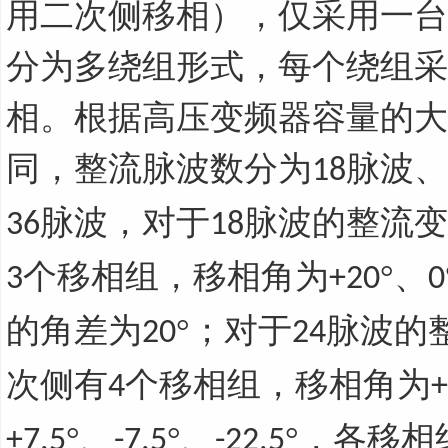
用二次侧移相），仅采用一台
分为多绕组形式，每个绕组采
相。根据高压变频器容量的大
同，整流脉波数分为
脉波、
18
脉波，对于
脉波的整流变
36
18
个移相组，移相角为
°、
3
+20
0
的角差为
°；对于
脉波的
20
24
次侧有
个移相组，移相角为
4
+
°、
°、
°，各移相
+7.5
-7.5
-22.5