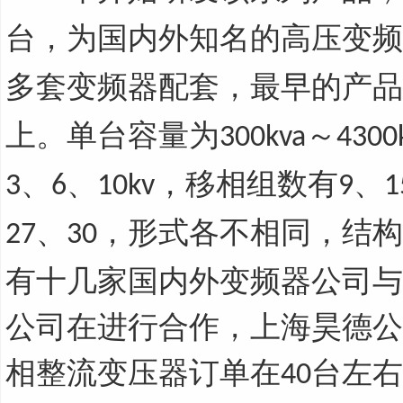
台，为国内外知名的高压变频
多套变频器配套，最早的产品
上。单台容量为
～
300kva
4300
、
、
，移相组数有
、
3
6
10kv
9
1
、
，形式各不相同，结构
27
30
有十几家国内外变频器公司与
公司在进行合作，上海昊德公
相整流变压器订单在
台左
40