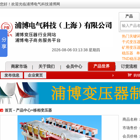
您好！欢迎光临浦博电气科技浦博网
产品
热门关键
输
干式变压
矿用变压
2026-08-06 03:13:39 星期四
稳压器
单
TND稳压
产品世界
商家市场
关于我们
会员中心
订货流程
发布信息
企业黄页
购
入
首页
－
产品中心
>
移相变压器
关
商品名称
市场售价
会员价格