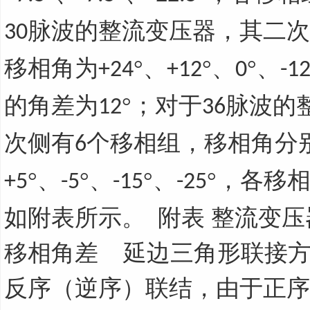
脉波的整流变压器，其二次
30
移相角为
°、
°、
°、
+24
+12
0
-1
的角差为
°；对于
脉波的
12
36
次侧有
个移相组，移相角分
6
°、
°、
°、
°，各移
+5
-5
-15
-25
如附表所示。 附表 整流变
移相角差 延边三角形联接
反序（逆序）联结，由于正序