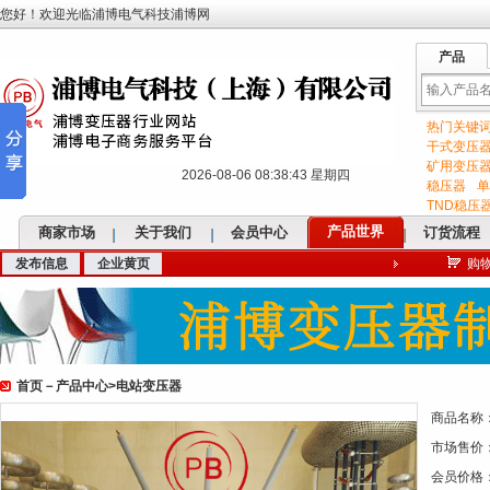
您好！欢迎光临浦博电气科技浦博网
产品
热门关键
输
干式变压
矿用变压
2026-08-06 08:38:44 星期四
稳压器
单
TND稳压
产品世界
商家市场
关于我们
会员中心
订货流程
发布信息
企业黄页
购
入
首页
－
产品中心
>
电站变压器
关
商品名称
市场售价
会员价格