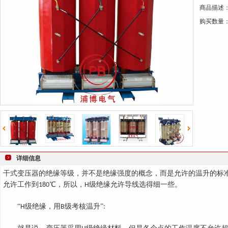
商品描述
键
购买数量
词
详细信息
干式变压器的绝缘等级，并不是绝缘强度的概念，而是允许的温升的标
允许工作到
℃，所以，
级绝缘允许导线选得细一些。
180
H
“
级绝缘，用
级考核温升”
H
B
: