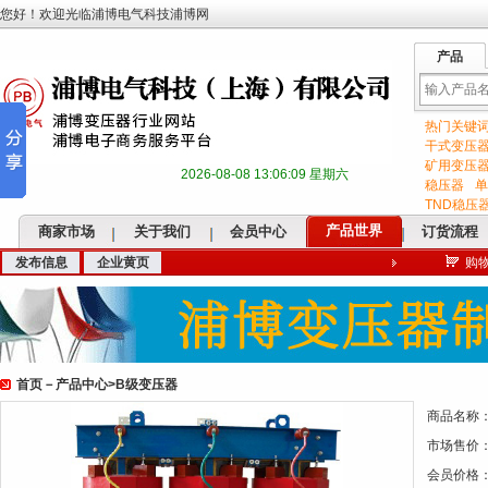
您好！欢迎光临浦博电气科技浦博网
产品
热门关键
输
干式变压
矿用变压
2026-08-08 13:06:10 星期六
稳压器
单
TND稳压
产品世界
商家市场
关于我们
会员中心
订货流程
发布信息
企业黄页
购
入
首页
－
产品中心
>
B级变压器
关
商品名称
市场售价
会员价格