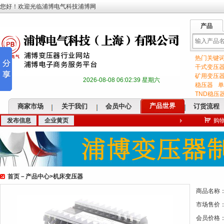
您好！欢迎光临浦博电气科技浦博网
产品
热门关键
输
干式变压
矿用变压
2026-08-08 06:02:40 星期六
稳压器
单
TND稳压
产品世界
商家市场
关于我们
会员中心
订货流程
发布信息
企业黄页
购
入
首页
－
产品中心
>
机床变压器
关
商品名称
市场售价
会员价格