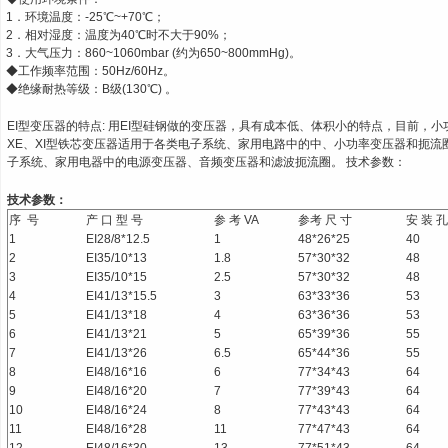
1．环境温度：-25℃~+70℃；
2．相对湿度：温度为40℃时不大于90%；
3．大气压力：860~1060mbar (约为650~800mmHg)。
◆工作频率范围：50Hz/60Hz。
◆绝缘耐热等级：B级(130℃) 。
EI型变压器的特点: 用EI型硅钢做的变压器，具有成本低、体积小的特点，目前，小
XE、XI型铁芯变压器适用于各类电子系统、家用电路中的中、小功率变压器和扼流圈
子系统、家用电器中的电源变压器、音频变压器和滤波扼流圈。 技术参数：
技术参数：
序 号
产 口 型 号
参 考 VA
参考 尺 寸
安 装 孔
1
EI28/8*12.5
1
48*26*25
40
2
EI35/10*13
1.8
57*30*32
48
3
EI35/10*15
2.5
57*30*32
48
4
EI41/13*15.5
3
63*33*36
53
5
EI41/13*18
4
63*36*36
53
6
EI41/13*21
5
65*39*36
55
7
EI41/13*26
6.5
65*44*36
55
8
EI48/16*16
6
77*34*43
64
9
EI48/16*20
7
77*39*43
64
10
EI48/16*24
8
77*43*43
64
11
EI48/16*28
11
77*47*43
64