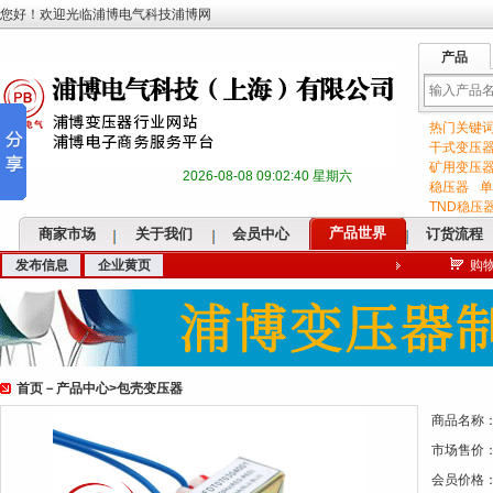
您好！欢迎光临浦博电气科技浦博网
产品
热门关键
输
干式变压
矿用变压
2026-08-08 09:02:41 星期六
稳压器
单
TND稳压
产品世界
商家市场
关于我们
会员中心
订货流程
发布信息
企业黄页
购
入
首页
－
产品中心
>
包壳变压器
关
商品名称
市场售价
会员价格