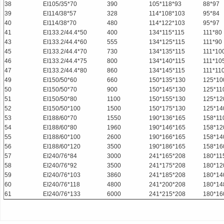
38
EI105/35*70
390
105*118*93
88*97
39
EI114/38*57
328
114*108*103
95*84
40
EI114/38*70
480
114*122*103
95*97
41
EI133.2/44.4*50
400
134*115*115
111*80
43
EI133.2/44.4*60
555
134*125*115
111*90
45
EI133.2/44.4*70
730
134*135*115
111*10
46
EI133.2/44.4*75
800
134*140*115
111*10
47
EI133.2/44.4*80
860
134*145*115
111*11
49
EI150/50*60
660
150*135*130
125*10
50
EI150/50*70
900
150*145*130
125*11
51
EI150/50*80
1100
150*155*130
125*12
52
EI150/50*100
1500
150*175*130
125*14
53
EI188/60*70
1550
190*136*165
158*11
54
EI188/60*80
1960
190*146*165
158*12
55
EI188/60*100
2600
190*166*165
158*14
56
EI188/60*120
3500
190*186*165
158*16
57
EI240/76*84
3000
241*165*208
180*11
58
EI240/76*92
3500
241*175*208
180*12
59
EI240/76*103
3860
241*185*208
180*14
60
EI240/76*118
4800
241*200*208
180*14
61
EI240/76*133
6000
241*215*208
180*16