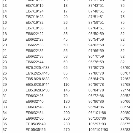
12
EI48/16*30
13
77*51*43
64
13
EI57/19*19
13
87*43*51
75
14
EI57/19*24
17
87*48*51
75
15
EI57/19*28
20
87*51*51
75
16
EI57/19*32
26
87*59*51
75
17
EI57/19*38
31
87*64*51
75
18
EI66/22*22
35
95*50*59
82
19
EI66/22*28
45
95*54*59
82
20
EI66/22*33
50
94*63*59
82
21
EI66/22*35
55
97*66*59
82
22
EI66/22*38
58
96*70*59
82
23
EI66/22*44
69
96*76*59
82
25
EI76.2/25.4*38
65
77*80*70
63*60
26
EI76.2/25.4*45
85
77*86*70
63*67
28
EI85.8/28.6*38
90
86*84*78
72*62
29
EI85.8/28.6*44
110
86*86*78
72*68
30
EI85.8/28.6*50
146
86*84*78
72*74
31
EI96/32*26
70
96*72*86
80*52
32
EI96/32*40
130
96*86*86
80*66
33
EI96/32*48
170
96*94*86
80*74
34
EI96/32*54
200
96*101*86
80*80
35
EI96/32*60
250
96*106*86
80*86
36
EI105/35*49
230
105*97*93
88*75
37
EI105/35*56
270
105*104*93
88*83