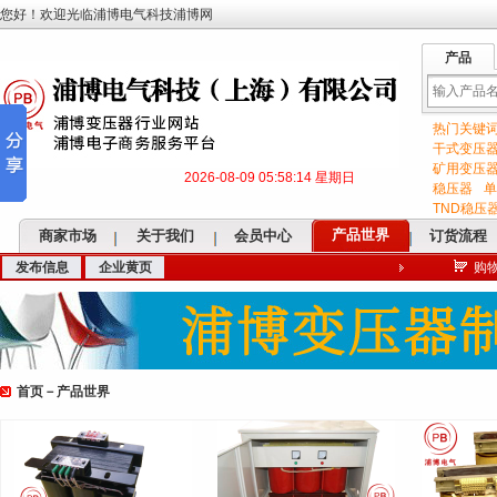
您好！欢迎光临浦博电气科技浦博网
产品
热门关键
输
干式变压
矿用变压
2026-08-09 05:58:15 星期日
稳压器
单
TND稳压
产品世界
商家市场
关于我们
会员中心
订货流程
发布信息
企业黄页
购
入
首页
－
产品世界
关