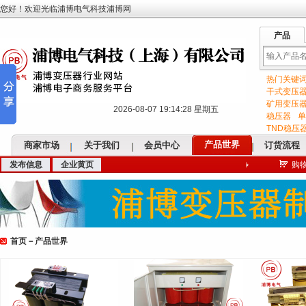
您好！欢迎光临浦博电气科技浦博网
产品
热门关键
输
干式变压
矿用变压
2026-08-07 19:14:29 星期五
稳压器
单
TND稳压
产品世界
商家市场
关于我们
会员中心
订货流程
发布信息
企业黄页
购
入
首页
－
产品世界
关