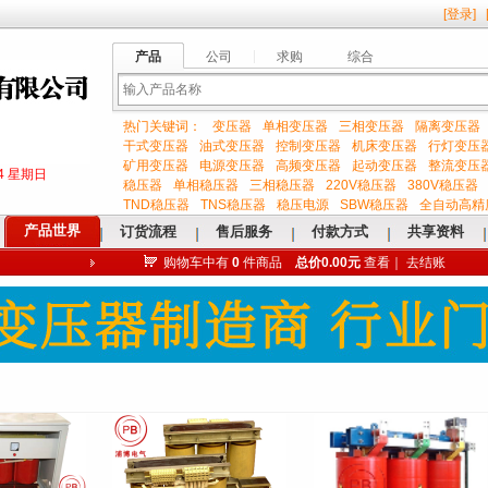
[
登录
]
产品
公司
求购
综合
热门关键词：
变压器
单相变压器
三相变压器
隔离变压器
输
干式变压器
油式变压器
控制变压器
机床变压器
行灯变压
矿用变压器
电源变压器
高频变压器
起动变压器
整流变压
:35 星期日
稳压器
单相稳压器
三相稳压器
220V稳压器
380V稳压器
TND稳压器
TNS稳压器
稳压电源
SBW稳压器
全自动高精
产品世界
订货流程
售后服务
付款方式
共享资料
购物车中有
0
件商品
总价0.00元
查看
｜
去结账
入
关